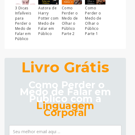
3 Dicas
Autora de
Como
Como
Infalíveis
Harry
Perder o
Perder o
para
Potter com
Medo de
Medo de
Perder o
Medo de
Olhar o
Olhar o
Medo de
Falar em
Público
Público
Falar em
Público
Parte 2
Parte 1
Público
Livro Grátis
Como Perder o
Medo de Falar em
Público com a
Linguagem
Corporal