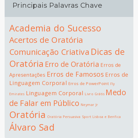
Principais Palavras Chave
Academia do Sucesso
Acertos de Oratória
Dicas de
Comunicação Criativa
Oratória
Erro de Oratória
Erros de
Erros de Famosos
Erros de
Apresentações
Linguagem Corporal
Erros de PowerPoint
Fly
Medo
Linguagem Corporal
Emirates
Livro Grátis
de Falar em Público
Neymar Jr
Oratória
Oratória Persuasiva
Sport Lisboa e Benfica
Álvaro Sad